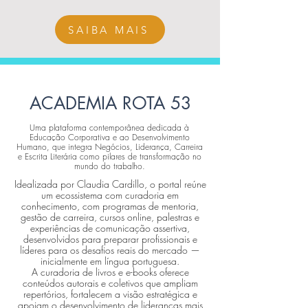
SAIBA MAIS
ACADEMIA ROTA 53
Uma plataforma contemporânea dedicada à
Educação Corporativa e ao Desenvolvimento
Humano, que integra Negócios, Liderança, Carreira
e Escrita Literária como pilares de transformação no
mundo do trabalho.
Idealizada por Claudia Cardillo, o portal reúne
um ecossistema com curadoria em
conhecimento, com programas de mentoria,
gestão de carreira, cursos online, palestras e
experiências de comunicação assertiva,
desenvolvidos para preparar profissionais e
líderes para os desafios reais do mercado —
inicialmente em língua portuguesa.
A curadoria de livros e e-books oferece
conteúdos autorais e coletivos que ampliam
repertórios, fortalecem a visão estratégica e
apoiam o desenvolvimento de lideranças mais