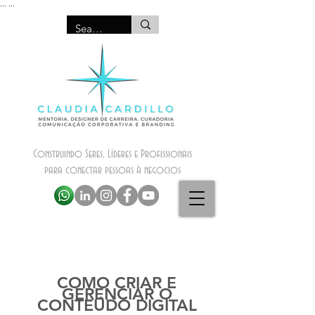
...
...
Construindo Seres, Líderes e Profissionais
para conectar pessoas à negocios
COMO CRIAR E
GERENCIAR O
CONTEÚDO DIGITAL