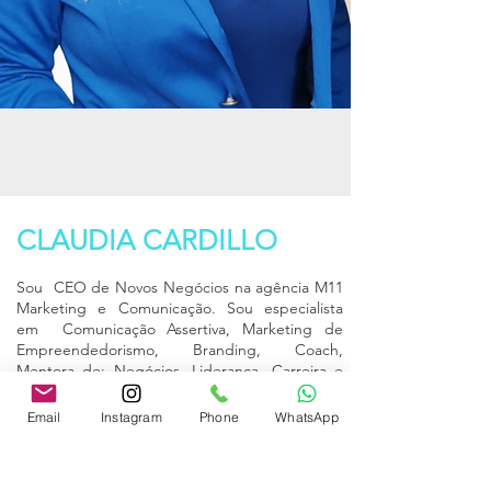
CLAUDIA CARDILLO
Sou CEO
de Novos Negócios na agência M11
Marketing e Comunicação. Sou especialista
em Comunicação Assertiva, Marketing de
Empreendedorismo, Branding, Coach,
Mentora de: Negócios, Liderança, Carreira e
de Escrita Literária. Já impactei a vida de mais
de 200 mentorados.
Email
Instagram
Phone
WhatsApp
Sou Curadora, Palestrante e Escritora com
livros publicados. Minha
experiência conta com