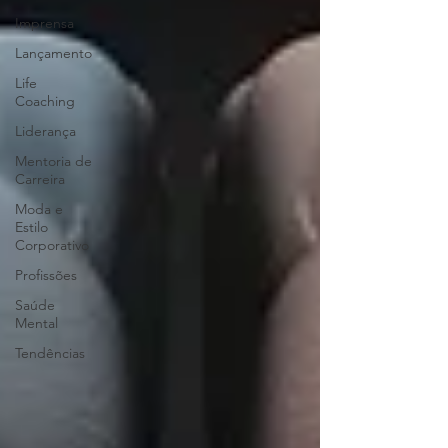
Imprensa
Lançamento
Life
Coaching
Liderança
Mentoria de
Carreira
Moda e
Estilo
Corporativo
Profissões
Saúde
Mental
Tendências