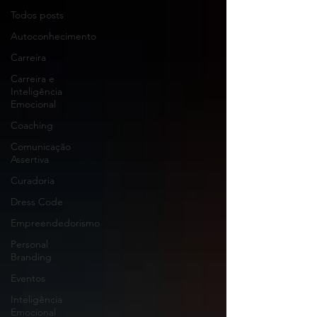
Todos posts
Autoconhecimento
Carreira
Carreira e
Inteligência
Emocional
Coaching
Comunicação
Assertiva
Curadoria
Dress Code
Empreendedorismo
Personal
Branding
Eventos
Inteligência
Emocional