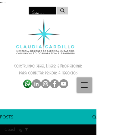
...
...
Construindo Seres, Líderes e Profissionais
para conectar pessoas à negocios
POSTS
Coaching