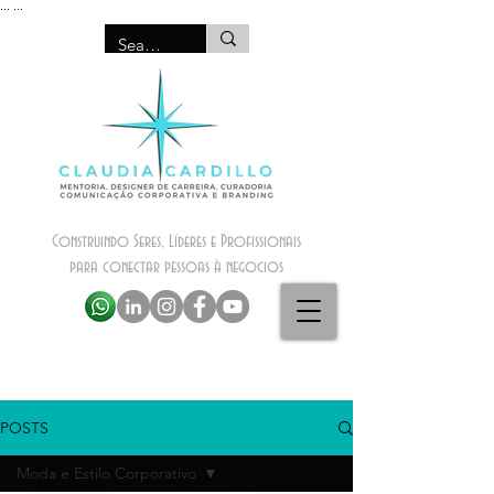
...
...
Construindo Seres, Líderes e Profissionais
para conectar pessoas à negocios
POSTS
Moda e Estilo Corporativo