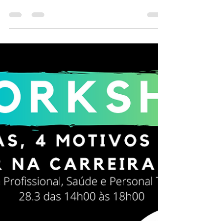
WORKSHOP GRATUITO O Workshop - Se
o mundo parece estar de ponta cabeça,
aprenda como aproveitar as
oportunidades da Nova Economia, traz...