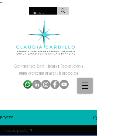
...
...
Construindo Seres, Líderes e Profissionais
para conectar pessoas à negocios
POSTS
Todos posts